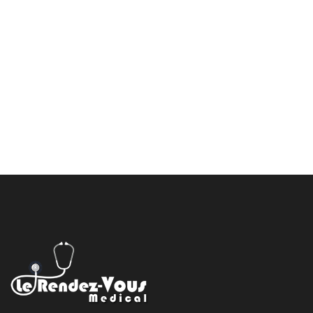
of satisfaction
+123 44092 888
Make an Appointment